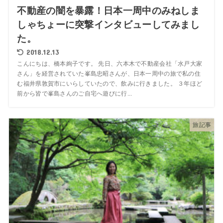
不動産の闇を暴露！日本一周中のみねしま
しゃちょーに突撃インタビューしてみまし
た。
2018.12.13
こんにちは、橋本絢子です。 先日、六本木で不動産会社「水戸大家
さん」を経営されていた峯島忠昭さんが、日本一周中の旅で私の住
む福井県敦賀市にいらしていたので、飲みに行きました。 ３年ほど
前から皆で峯島さんのご自宅へ遊びに行...
旅記事