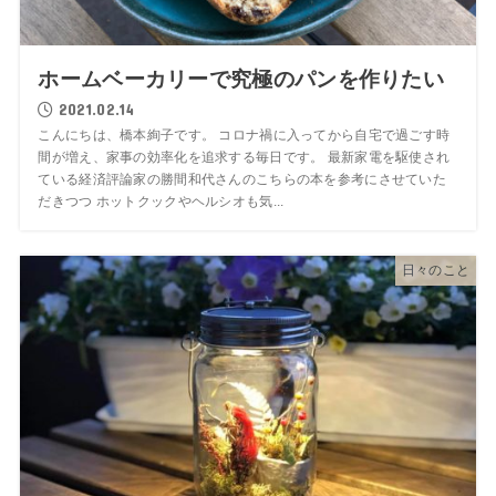
ホームベーカリーで究極のパンを作りたい
2021.02.14
こんにちは、橋本絢子です。 コロナ禍に入ってから自宅で過ごす時
間が増え、家事の効率化を追求する毎日です。 最新家電を駆使され
ている経済評論家の勝間和代さんのこちらの本を参考にさせていた
だきつつ ホットクックやヘルシオも気...
日々のこと