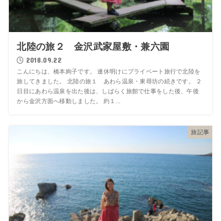
北陸の旅２ 金沢武家屋敷・兼六園
2018.09.22
こんにちは、橋本絢子です。 連休明けにプライベート旅行で北陸を
旅してきました。 北陸の旅１ あわら温泉・東尋坊の続きです。 ２
日目にあわら温泉を出た後は、しばらく旅館で仕事をした後、午後
から金沢方面へ移動しました。 約１...
旅記事