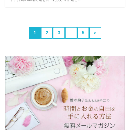
1
2
3
…
5
＞