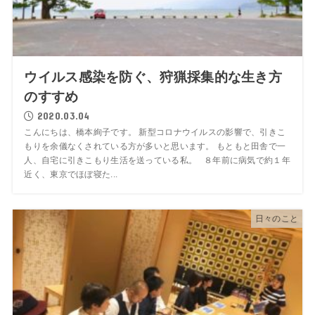
ウイルス感染を防ぐ、狩猟採集的な生き方
のすすめ
2020.03.04
こんにちは、橋本絢子です。 新型コロナウイルスの影響で、引きこ
もりを余儀なくされている方が多いと思います。 もともと田舎で一
人、自宅に引きこもり生活を送っている私。 ８年前に病気で約１年
近く、東京でほぼ寝た...
日々のこと