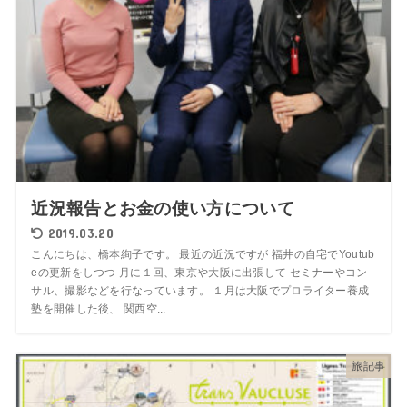
近況報告とお金の使い方について
2019.03.20
こんにちは、橋本絢子です。 最近の近況ですが 福井の自宅でYoutub
eの更新をしつつ 月に１回、東京や大阪に出張して セミナーやコン
サル、撮影などを行なっています。 １月は大阪でプロライター養成
塾を開催した後、 関西空...
旅記事