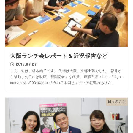
大阪ランチ会レポート＆近況報告など
2019.07.27
こんにちは、橋本絢子です。 先週は大阪、京都出張でした。 福井か
ら移動した日には映画「新聞記者」を鑑賞。 画像引用：https://eiga.
com/movie/90346/photo/ 今の日本国とメディア報道のあり方...
日々のこと