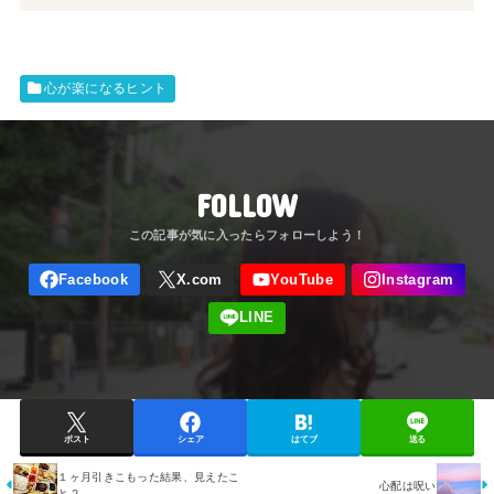
心が楽になるヒント
FOLLOW
ポスト
シェア
はてブ
送る
１ヶ月引きこもった結果、見えたこ
心配は呪い
と２