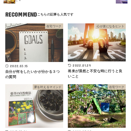
RECOMMEND
在宅ワーク
心が楽になるヒント
2022.01.29
2022.03.15
将来が漠然と不安な時に行うと良
自分が何をしたいかが分かる３つ
いこと
の質問
夢を叶えるマインド
在宅ワーク