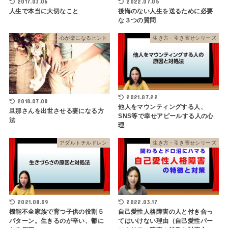
2022.07.05
2017.03.06
後悔のない人生を送るために必要
人生で本当に大切なこと
な３つの質問
心が楽になるヒント
生き方・引き寄せシリーズ
2021.07.22
2018.07.08
他人をマウンティングする人、
旦那さんを出世させる妻になる方
SNS等で幸せアピールする人の心
法
理
アダルトチルドレン
生き方・引き寄せシリーズ
2021.08.09
2022.03.17
機能不全家族で育つ子供の役割５
自己愛性人格障害の人と付き合っ
パターン。生きるのが辛い、鬱に
てはいけない理由（自己愛性パー