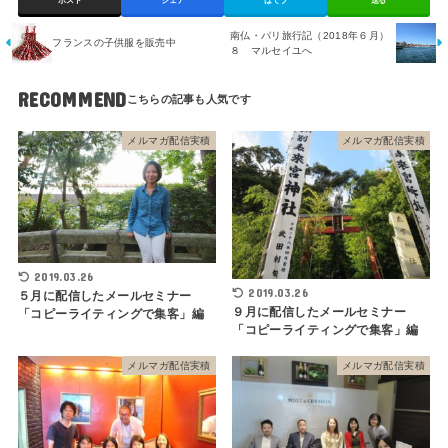
ポスト
シェア
はてブ
送る
南仏・パリ旅行記（2018年６月）
フランスの子供服を販売中
８ マルセイユへ
RECOMMEND
メルマガ配信実積
メルマガ配信実積
2019.03.26
2019.03.26
５月に配信したメールセミナー
９月に配信したメールセミナー
「コピーライティングで集客」編
「コピーライティングで集客」編
メルマガ配信実積
メルマガ配信実積