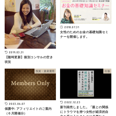
2018.07.31
女性のためのお金の基礎知識セミ
ナーを開催します。
2019.03.31
【随時更新】個別コンサルの空き
状況
投資・資産運用
出版
2022.12.23
2023.06.07
新刊発売しました。「親との関係
保護中: アフィリエイトのご案内
にトラウマを持つ女性が経済的自
（６月開催分）