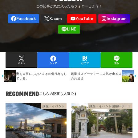
ポスト
シェア
はてブ
送る
妻を大事にしない夫は自傷行為をし
起業後スピーディーに人気が出る人
ている。
の共通点
RECOMMEND
講座・イベント
講座・イベント開催レポート