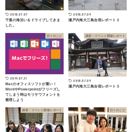
2018.07.07
2018.07.09
千葉の海沿いをドライブしてきま
瀬戸内海大三島合宿レポート２
した。
日々のこと
講座・イベント開催レポート
2019.07.31
2018.07.09
Macのオフィスソフトが重い！
瀬戸内海大三島合宿レポート３
WordやPowerpointがフリーズし
てしまう時はモリサワフォントを
整理しよう
講座・イベント開催レポート
日々のこと