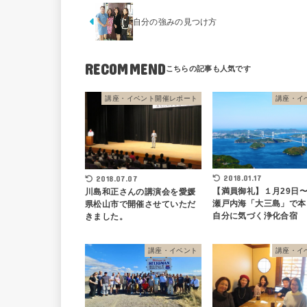
自分の強みの見つけ方
RECOMMEND
講座・イベント開催レポート
講座・イ
2018.01.17
2018.07.07
【満員御礼】１月29日〜
川島和正さんの講演会を愛媛
瀬戸内海「大三島」で本
県松山市で開催させていただ
自分に気づく浄化合宿
きました。
講座・イベント
講座・イ