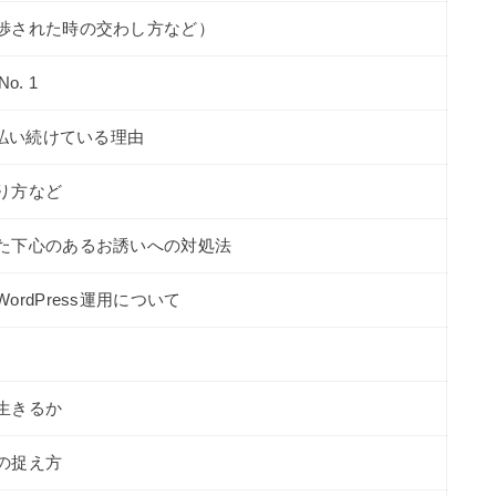
渉された時の交わし方など）
. 1
円払い続けている理由
り方など
た下心のあるお誘いへの対処法
rdPress運用について
生きるか
の捉え方