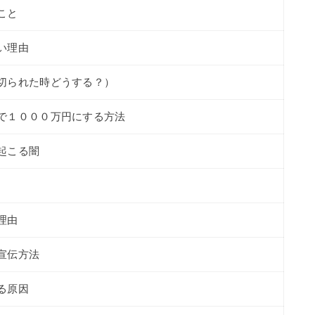
こと
い理由
切られた時どうする？）
で１０００万円にする方法
起こる闇
理由
宣伝方法
る原因