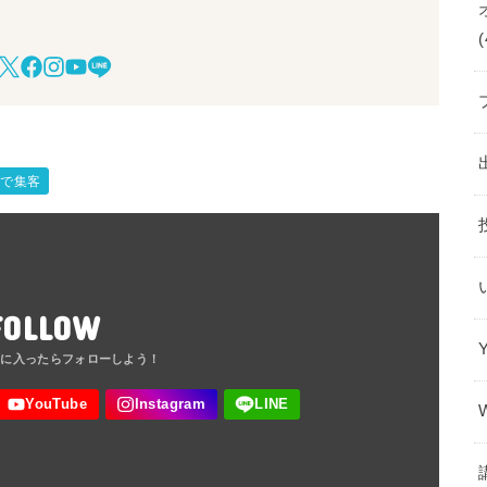
(
グで集客
FOLLOW