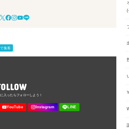
(
グで集客
FOLLOW